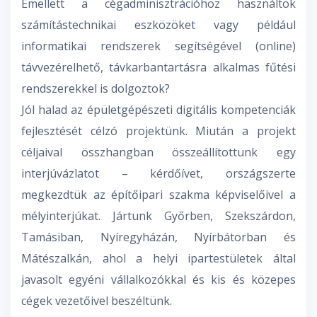
Emellett a cégadminisztrációhoz használtok
számítástechnikai eszközöket vagy például
informatikai rendszerek segítségével (online)
távvezérelhető, távkarbantartásra alkalmas fűtési
rendszerekkel is dolgoztok?
Jól halad az épületgépészeti digitális kompetenciák
fejlesztését célzó projektünk. Miután a projekt
céljaival összhangban összeállítottunk egy
interjúvázlatot – kérdőívet, országszerte
megkezdtük az építőipari szakma képviselőivel a
mélyinterjúkat. Jártunk Győrben, Szekszárdon,
Tamásiban, Nyíregyházán, Nyírbátorban és
Mátészalkán, ahol a helyi ipartestületek által
javasolt egyéni vállalkozókkal és kis és közepes
cégek vezetőivel beszéltünk.