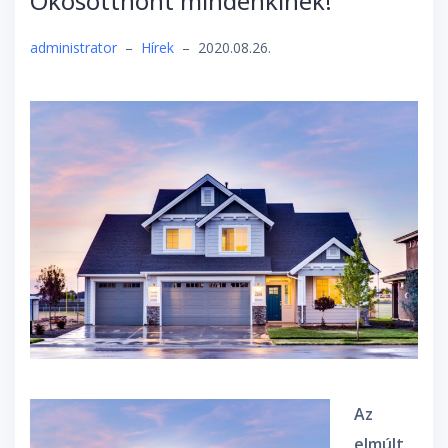
Okosotthont mindenkinek!
administrator
–
Hírek
–
2020.08.26.
Az
elmúlt