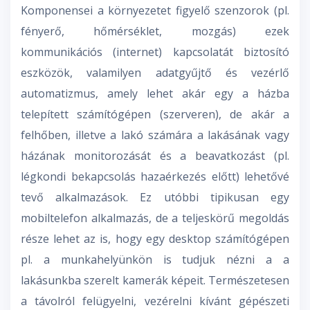
Komponensei a környezetet figyelő szenzorok (pl.
fényerő, hőmérséklet, mozgás) ezek
kommunikációs (internet) kapcsolatát biztosító
eszközök, valamilyen adatgyűjtő és vezérlő
automatizmus, amely lehet akár egy a házba
telepített számítógépen (szerveren), de akár a
felhőben, illetve a lakó számára a lakásának vagy
házának monitorozását és a beavatkozást (pl.
légkondi bekapcsolás hazaérkezés előtt) lehetővé
tevő alkalmazások. Ez utóbbi tipikusan egy
mobiltelefon alkalmazás, de a teljeskörű megoldás
része lehet az is, hogy egy desktop számítógépen
pl. a munkahelyünkön is tudjuk nézni a a
lakásunkba szerelt kamerák képeit. Természetesen
a távolról felügyelni, vezérelni kívánt gépészeti