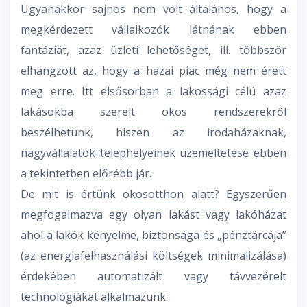
Ugyanakkor sajnos nem volt általános, hogy a
megkérdezett vállalkozók látnának ebben
fantáziát, azaz üzleti lehetőséget, ill. többször
elhangzott az, hogy a hazai piac még nem érett
meg erre. Itt elsősorban a lakossági célú azaz
lakásokba szerelt okos rendszerekről
beszélhetünk, hiszen az irodaházaknak,
nagyvállalatok telephelyeinek üzemeltetése ebben
a tekintetben előrébb jár.
De mit is értünk okosotthon alatt? Egyszerűen
megfogalmazva egy olyan lakást vagy lakóházat
ahol a lakók kényelme, biztonsága és „pénztárcája”
(az energiafelhasználási költségek minimalizálása)
érdekében automatizált vagy távvezérelt
technológiákat alkalmazunk.