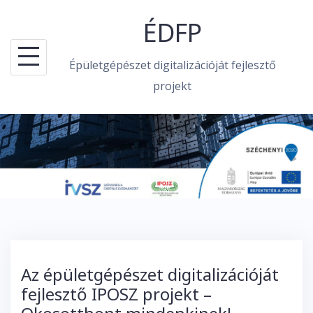
Skip
ÉDFP
to
content
Épületgépészet digitalizációját fejlesztő
projekt
Az épületgépészet digitalizációját
fejlesztő IPOSZ projekt –