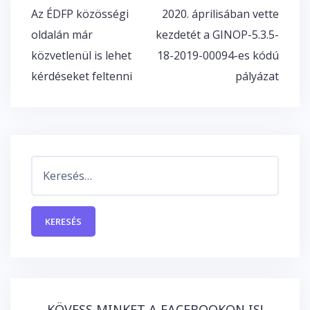
Bejegyzés
Az ÉDFP közösségi
2020. áprilisában vette
navigáció
oldalán már
kezdetét a GINOP-5.3.5-
közvetlenül is lehet
18-2019-00094-es kódú
kérdéseket feltenni
pályázat
Keresés:
KÖVESS MINKET A FACEBOOKON IS!