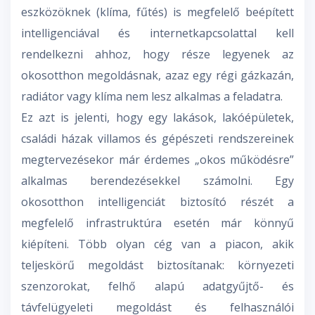
eszközöknek (klíma, fűtés) is megfelelő beépített
intelligenciával és internetkapcsolattal kell
rendelkezni ahhoz, hogy része legyenek az
okosotthon megoldásnak, azaz egy régi gázkazán,
radiátor vagy klíma nem lesz alkalmas a feladatra.
Ez azt is jelenti, hogy egy lakások, lakóépületek,
családi házak villamos és gépészeti rendszereinek
megtervezésekor már érdemes „okos működésre”
alkalmas berendezésekkel számolni. Egy
okosotthon intelligenciát biztosító részét a
megfelelő infrastruktúra esetén már könnyű
kiépíteni. Több olyan cég van a piacon, akik
teljeskörű megoldást biztosítanak: környezeti
szenzorokat, felhő alapú adatgyűjtő- és
távfelügyeleti megoldást és felhasználói