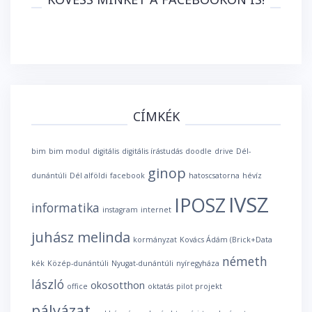
CÍMKÉK
bim
bim modul
digitális
digitális írástudás
doodle
drive
Dél-
ginop
dunántúli
Dél alföldi
facebook
hatoscsatorna
hévíz
IVSZ
IPOSZ
informatika
instagram
internet
juhász melinda
kormányzat
Kovács Ádám (Brick+Data
németh
kék
Közép-dunántúli
Nyugat-dunántúli
nyíregyháza
lászló
okosotthon
office
oktatás
pilot projekt
pályázat