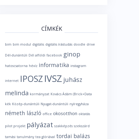
CÍMKÉK
bim
bim modul
digitális
digitális írástudás
doodle
drive
ginop
Dél-dunántúli
Dél alföldi
facebook
informatika
hatoscsatorna
hévíz
instagram
IVSZ
IPOSZ
juhász
internet
melinda
kormányzat
Kovács Ádám (Brick+Data
kék
Közép-dunántúli
Nyugat-dunántúli
nyíregyháza
németh lászló
okosotthon
office
oktatás
pályázat
pilot projekt
szakképzés
szekszárd
tordai balázs
tamási
tanulmány
tea glóriával