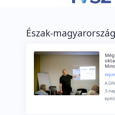
Észak-magyarország
Még 
okta
Mind
Képzé
A GI
3-nap
építő