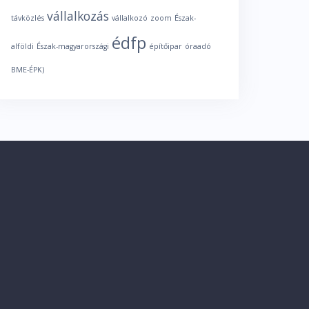
vállalkozás
távközlés
vállalkozó
zoom
Észak-
édfp
alföldi
Észak-magyarországi
építőipar
óraadó
BME-ÉPK)