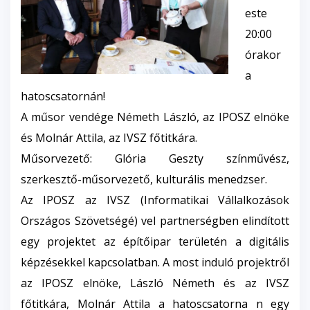
este
20:00
órakor
a
hatoscsatornán
!
A műsor vendége Németh László, az IPOSZ elnöke
és Molnár Attila, az
IVSZ
főtitkára.
Műsorvezető: Glória Geszty színművész,
szerkesztő-műsorvezető, kulturális menedzser.
Az IPOSZ az
IVSZ
(Informatikai Vállalkozások
Országos Szövetségé) vel partnerségben elindított
egy projektet az építőipar területén a digitális
képzésekkel kapcsolatban. A most induló projektről
az IPOSZ elnöke,
László Németh
és az
IVSZ
főtitkára, Molnár Attila a
hatoscsatorna
n egy