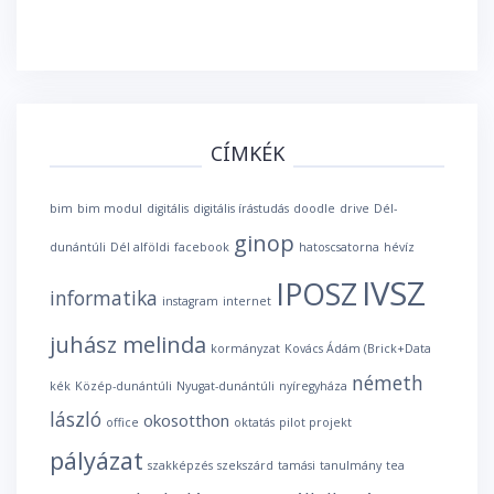
CÍMKÉK
bim
bim modul
digitális
digitális írástudás
doodle
drive
Dél-
ginop
dunántúli
Dél alföldi
facebook
hatoscsatorna
hévíz
IVSZ
IPOSZ
informatika
instagram
internet
juhász melinda
kormányzat
Kovács Ádám (Brick+Data
németh
kék
Közép-dunántúli
Nyugat-dunántúli
nyíregyháza
lászló
okosotthon
office
oktatás
pilot projekt
pályázat
szakképzés
szekszárd
tamási
tanulmány
tea