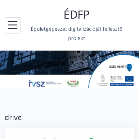
Skip
ÉDFP
to
content
Épületgépészet digitalizációját fejlesztő
projekt
drive