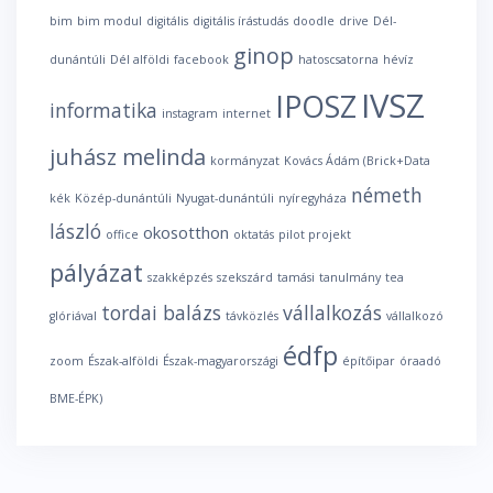
bim
bim modul
digitális
digitális írástudás
doodle
drive
Dél-
ginop
dunántúli
Dél alföldi
facebook
hatoscsatorna
hévíz
IVSZ
IPOSZ
informatika
instagram
internet
juhász melinda
kormányzat
Kovács Ádám (Brick+Data
németh
kék
Közép-dunántúli
Nyugat-dunántúli
nyíregyháza
lászló
okosotthon
office
oktatás
pilot projekt
pályázat
szakképzés
szekszárd
tamási
tanulmány
tea
tordai balázs
vállalkozás
glóriával
távközlés
vállalkozó
édfp
zoom
Észak-alföldi
Észak-magyarországi
építőipar
óraadó
BME-ÉPK)