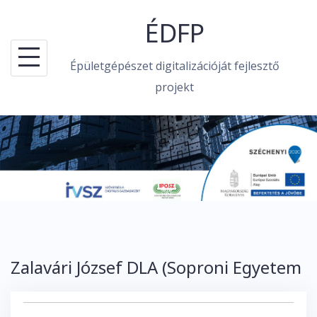
Skip
ÉDFP
to
content
Épületgépészet digitalizációját fejlesztő
projekt
Zalavári József DLA (Soproni Egyetem