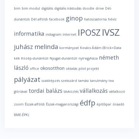
bim
bim modul
digitális
digitális írástudás
doodle
drive
Dél-
ginop
dunántúli
Dél alföldi
facebook
hatoscsatorna
hévíz
IVSZ
IPOSZ
informatika
instagram
internet
juhász melinda
kormányzat
Kovács Ádám (Brick+Data
németh
kék
Közép-dunántúli
Nyugat-dunántúli
nyíregyháza
lászló
okosotthon
office
oktatás
pilot projekt
pályázat
szakképzés
szekszárd
tamási
tanulmány
tea
tordai balázs
vállalkozás
glóriával
távközlés
vállalkozó
édfp
zoom
Észak-alföldi
Észak-magyarországi
építőipar
óraadó
BME-ÉPK)