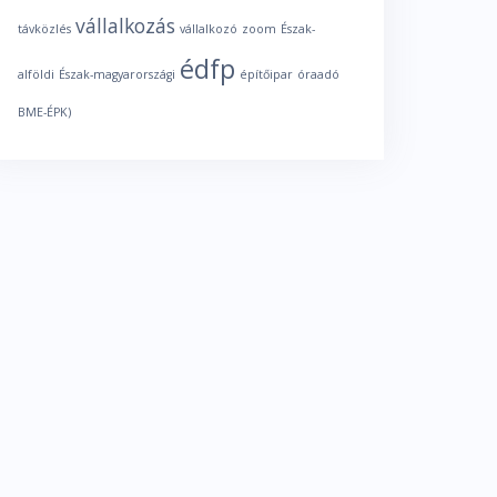
vállalkozás
távközlés
vállalkozó
zoom
Észak-
édfp
alföldi
Észak-magyarországi
építőipar
óraadó
BME-ÉPK)