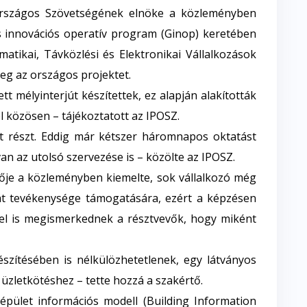
szágos Szövetségének elnöke a közleményben
és innovációs operatív program (Ginop) keretében
rmatikai, Távközlési és Elektronikai Vállalkozások
eg az országos projektet.
t mélyinterjút készítettek, ez alapján alakították
el közösen – tájékoztatott az IPOSZ.
részt. Eddig már kétszer háromnapos oktatást
n az utolsó szervezése is – közölte az IPOSZ.
ője a közleményben kiemelte, sok vállalkozó még
t tevékenysége támogatására, ezért a képzésen
el is megismerkednek a résztvevők, hogy miként
szítésében is nélkülözhetetlenek, egy látványos
 üzletkötéshez – tette hozzá a szakértő.
let információs modell (Building Information