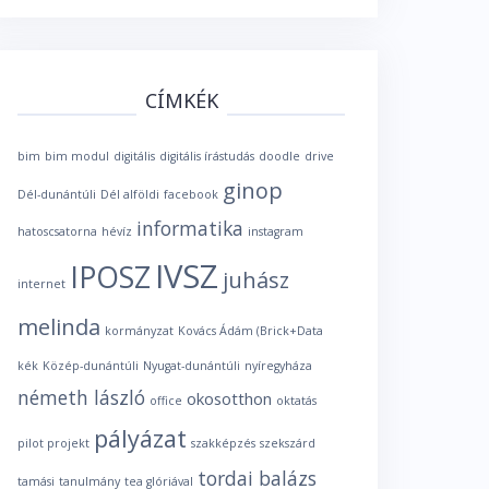
CÍMKÉK
bim
bim modul
digitális
digitális írástudás
doodle
drive
ginop
Dél-dunántúli
Dél alföldi
facebook
informatika
hatoscsatorna
hévíz
instagram
IVSZ
IPOSZ
juhász
internet
melinda
kormányzat
Kovács Ádám (Brick+Data
kék
Közép-dunántúli
Nyugat-dunántúli
nyíregyháza
németh lászló
okosotthon
office
oktatás
pályázat
pilot projekt
szakképzés
szekszárd
tordai balázs
tamási
tanulmány
tea glóriával