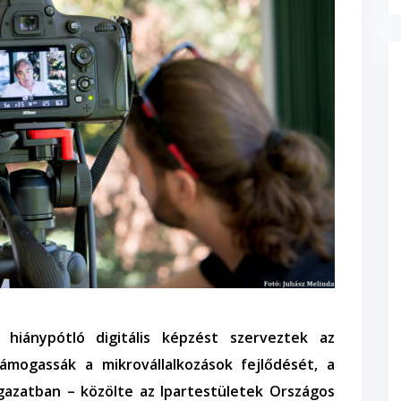
l hiánypótló digitális képzést szerveztek az
támogassák a mikrovállalkozások fejlődését, a
gazatban – közölte az Ipartestületek Országos