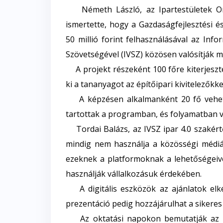
Németh László, az Ipartestületek Or
ismertette, hogy a Gazdaságfejlesztési 
50 millió forint felhasználásával az Info
Szövetségével (IVSZ) közösen valósítják m
A projekt részeként 100 főre kiterjesztet
ki a tananyagot az építőipari kivitelezőkk
A képzésen alkalmanként 20 fő vehet 
tartottak a programban, és folyamatban va
Tordai Balázs, az IVSZ ipar 4.0 szakért
mindig nem használja a közösségi médiá
ezeknek a platformoknak a lehetőségeiv
használják vállalkozásuk érdekében.
A digitális eszközök az ajánlatok elké
prezentáció pedig hozzájárulhat a sikeres
Az oktatási napokon bemutatják az épü